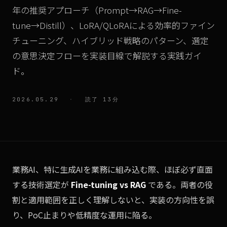
年の推奨アプローチ（Prompt→RAG→Fine-
tune→Distill）、LoRA/QLoRAによる効率的ファイン
チューニング、ハイブリッド戦略のパターン、選定
の意思決定フローを実装目線で解説する実践ガイ
ド。
2026.05.29
·
読了 13分
業務AI、特に生成AIを業務に組み込む際、ほぼ必ず直面
する技術選定が
Fine-tuning vs RAG
である。両者の役
割と適用範囲を正しく理解しないと、実装の方向性を誤
り、PoC止まりや低精度な運用に陥る。