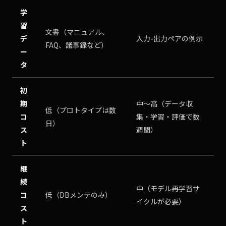
学
習
文書（マニュアル、
デ
入力-出力ペアの例示
FAQ、議事録など）
ー
タ
初
期
中〜高（データ収
低（プロトタイプは数
コ
集・学習・評価で数
日）
ス
週間）
ト
継
続
中（モデル再学習サ
コ
低（DBメンテのみ）
イクルが必要）
ス
ト