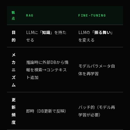
観
RAG
FINE-TUNING
点
目
LLMに「
知識
」を持た
LLMの「
振る舞い
」
的
せる
を変える
メ
カ
推論時に外部DBから情
モデルパラメータ自
ニ
報を検索→コンテキス
体を再学習
ズ
ト追加
ム
更
新
バッチ的（モデル再
即時（DB更新で反映）
頻
学習が必要）
度