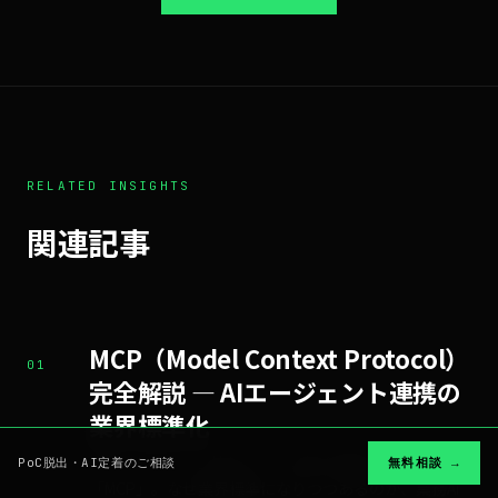
RELATED INSIGHTS
関連記事
MCP（Model Context Protocol）
01
完全解説 — AIエージェント連携の
業界標準化
AIエージェントと外部ツールを繋ぐ標準プロトコル
PoC脱出・AI定着のご相談
無料相談 →
「MCP」。なぜ業界標準になりつつあるのか、業務AI