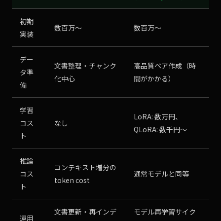
初期
数百万〜
数百万〜
実装
デー
文書整理・チャンク
高品質ペア作成（時
タ準
化中心
間がかかる）
備
学習
LoRA: 数万円、
コス
なし
QLoRA: 数千円〜
ト
推論
コンテキスト増分の
コス
通常モデルと同等
token cost
ト
文書更新・再インデ
モデル再学習サイク
運用