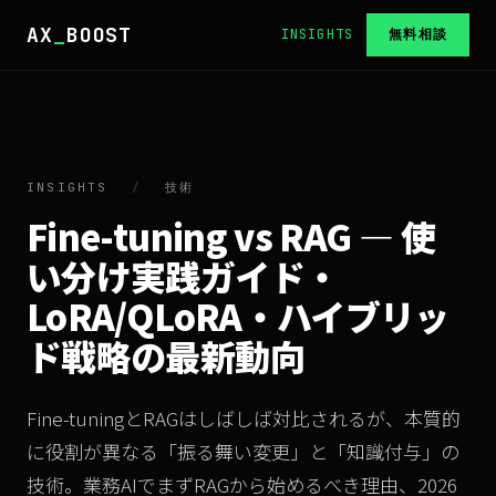
AX
_
BOOST
INSIGHTS
無料相談
INSIGHTS
/
技術
Fine-tuning vs RAG — 使
い分け実践ガイド・
LoRA/QLoRA・ハイブリッ
ド戦略の最新動向
Fine-tuningとRAGはしばしば対比されるが、本質的
に役割が異なる「振る舞い変更」と「知識付与」の
技術。業務AIでまずRAGから始めるべき理由、2026