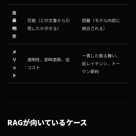
出
典
可能（どの文書から引
困難（モデル内部に
明
用したか示せる）
統合される）
示
メ
一貫した振る舞い、
リ
透明性、即時更新、低
低レイテンシ、トー
ッ
コスト
クン節約
ト
RAGが向いているケース