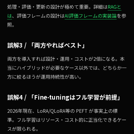
処理・評価・更新の設計が極めて重要。詳細は
RAGと
は
、評価フレームの設計は
AI評価フレームの実装論
を参
照。
誤解3 / 「両方やればベスト」
両方を導入すれば設計・運用・コストが2倍になる。本
当にハイブリッドが必要なケース以外では、どちらか一
方に絞るほうが運用持続性が高い。
誤解4 / 「Fine-tuningはフル学習が前提」
2026年現在、LoRA/QLoRA等の PEFT が事実上の標
準。フル学習はリソース・コスト的に正当化できるケー
スが限られる。