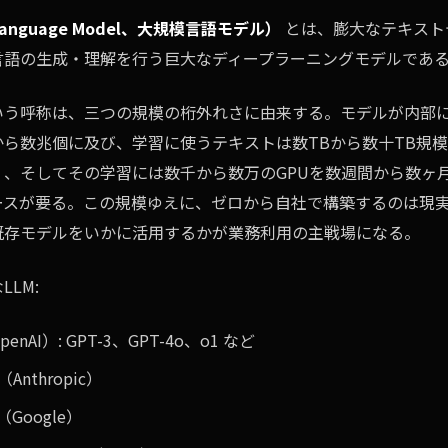
 Language Model、大規模言語モデル）
とは、膨大なテキスト
言語の生成・理解を行う巨大なディープラーニングモデルであ
いう呼称は、三つの規模の桁外れさに由来する。モデルが内部
から数兆個に及び、学習に使うテキストは数TBから数十TB規
）、そしてその学習には数千から数万のGPUを数週間から数ヶ
ースが要る。この規模ゆえに、ゼロから自社で構築するのは現
既存モデルをいかに活用するかが業務利用の主戦場になる。
LM:
penAI）: GPT-3、GPT-4o、o1 など
（Anthropic）
（Google）