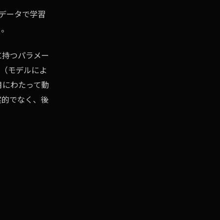
データで学習
る。
に持つパラメー
模（モデルによ
月にわたって動
実的でなく、後