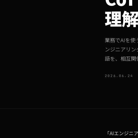
理
業務でAIを
ンジニアリング・C
語を、相互関
2026.06.24
「AIエンジ