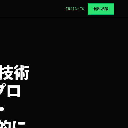
INSIGHTS
無料相談
I技術
プロ
・
系的に