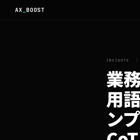
AX
_
BOOST
INSIGHTS
/
業務
用語
ンプ
Co