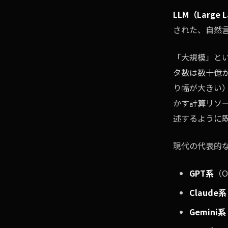
LLM（Large
された、自然
「大規模」と
タ数は数十億
り幅が大きい
かす計算リソ
述するように
現代の代表的なL
GPT系
（O
Claude系
Gemini系