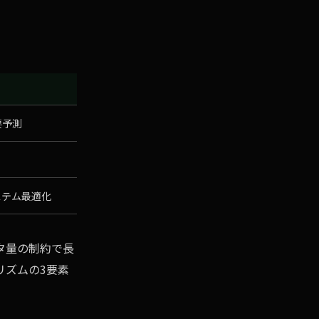
要予測
ステム最適化
タ量の制約で長
リズムの3要素