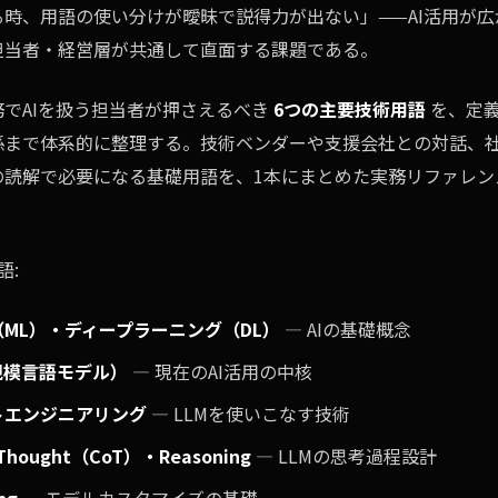
る時、用語の使い分けが曖昧で説得力が出ない」——AI活用が広
担当者・経営層が共通して直面する課題である。
でAIを扱う担当者が押さえるべき
6つの主要技術用語
を、定
係まで体系的に整理する。技術ベンダーや支援会社との対話、
の読解で必要になる基礎用語を、1本にまとめた実務リファレン
語:
ML）・ディープラーニング（DL）
— AIの基礎概念
規模言語モデル）
— 現在のAI活用の中核
トエンジニアリング
— LLMを使いこなす技術
f Thought（CoT）・Reasoning
— LLMの思考過程設計