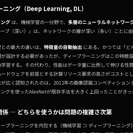
ング（Deep Learning, DL）
ニング
は、機械学習の一分野で、
多層のニューラルネットワー
ィープ（深い）」は、ネットワークの層が深い（多い）ことに
習との最大の違いは、
特徴量の自動抽出
にある。かつては「ど
間が設計する必要があったが、ディープラーニングはこの特徴
動学習する。その代わり、性能はデータ量に比例して伸びる性質
ハードウェアを前提とする計算リソース要求の高さがコストと
が広く認知されたのは、2012年の画像認識コンペティション Ima
ングを使ったAlexNetが既存手法を大きく上回ったことがき
関係 — どちらを使うかは問題の複雑さ次第
ープラーニングを内包する（機械学習 ⊃ ディープラーニング