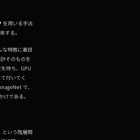
ク
を用いる手法
由来する。
んな特徴に着目
設計そのものを
を持ち、GPU
して付いてく
geNet で、
っかけである。
）という階層関