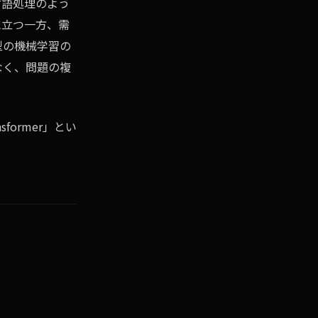
言語処理のよう
に立つ一方、需
型の機械学習の
なく、問題の複
ormer」とい