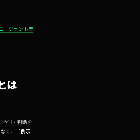
Iエージェント業
とは
て予測・判断を
はなく、「
例示