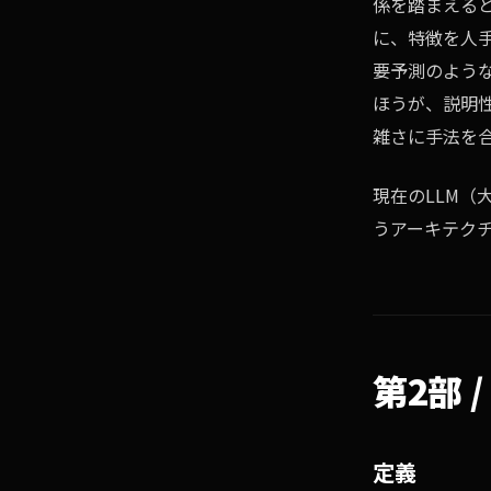
係を踏まえる
に、特徴を人
要予測のよう
ほうが、説明
雑さに手法を
現在のLLM（
うアーキテク
第2部 
定義