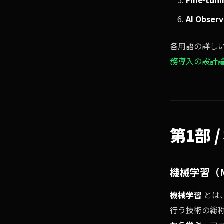
Fine-tuni
AI Obser
各用語の詳し
務導入の設計
第1部
機械学習（Mac
機械学習
とは
行う技術の総