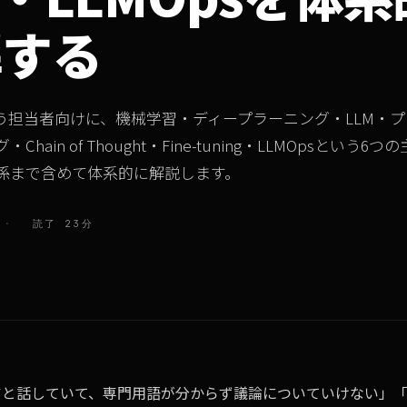
解する
使う担当者向けに、機械学習・ディープラーニング・LLM・
hain of Thought・Fine-tuning・LLMOpsという6
係まで含めて体系的に解説します。
·
読了 23分
ニアと話していて、専門用語が分からず議論についていけない」