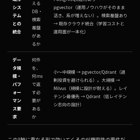
える
シス
pgvector（運用ノウハウがそのまま
DB・
テム
活き、系が増えない）。検索基盤あり
検索
との
→ 既存クラウド統合（学習コストと
基盤
統合
運用面が一本化）
があ
るか
デー
何件
タ規
を、
小〜中規模 → pgvector/Qdrant（過
模・
何ms
剰投資を避けられる）。大規模 →
パフ
で返
Milvus（規模に設計が耐える）。レイ
ォー
す必
テンシ最優先 → Qdrant（低レイテン
マン
要が
シ志向の設計）
ス要
ある
求
か
この3軸に重なる形で効いてくるのが機密性の要件だ。