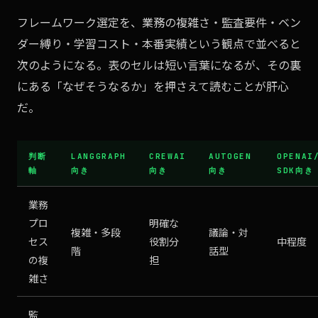
フレームワーク選定を、業務の複雑さ・監査要件・ベン
ダー縛り・学習コスト・本番実績という観点で並べると
次のようになる。表のセルは短い言葉になるが、その裏
にある「なぜそうなるか」を押さえて読むことが肝心
だ。
判断
LANGGRAPH
CREWAI
AUTOGEN
OPENAI
軸
向き
向き
向き
SDK向き
業務
プロ
明確な
複雑・多段
議論・対
セス
役割分
中程度
階
話型
の複
担
雑さ
監