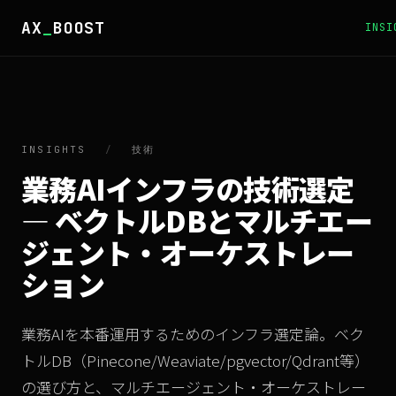
AX
_
BOOST
INSI
INSIGHTS
/
技術
業務AIインフラの技術選定
— ベクトルDBとマルチエー
ジェント・オーケストレー
ション
業務AIを本番運用するためのインフラ選定論。ベク
トルDB（Pinecone/Weaviate/pgvector/Qdrant等）
の選び方と、マルチエージェント・オーケストレー