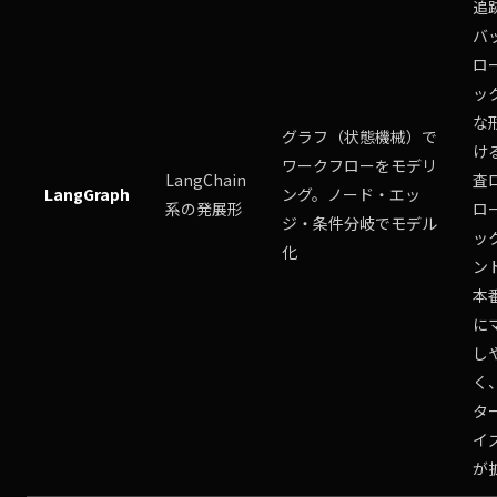
追
バ
ロ
ッ
な
グラフ（状態機械）で
け
ワークフローをモデリ
LangChain
査
LangGraph
ング。ノード・エッ
系の発展形
ロ
ジ・条件分岐でモデル
ッ
化
ン
本
に
し
く
タ
イ
が