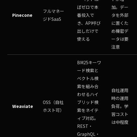
ぼゼロで本
加。デー
フルマネー
Pinecone
番投入で
タを外部
ジドSaaS
き、API呼び
に置くた
出しだけで
め機密デ
使える
ータは要
注意
BM25キーワ
ード検索と
ベクトル検
索を組み合
自社運用
わせるハイ
時の運用
OSS（自社
ブリッド検
Weaviate
負荷。学
ホスト可）
索をネイテ
習コスト
ィブ対応。
は中程度
REST・
GraphQL・