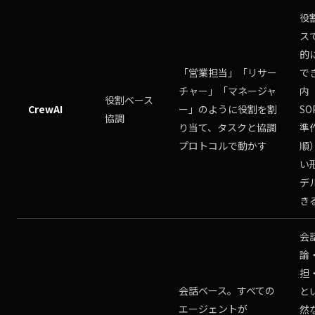
役
ス
的
「営業担当」「リサー
で
チャー」「マネージャ
内
役割ベース
CrewAI
ー」のように役割を割
SO
協調
り当て、タスクと協調
準
プロトコルで動かす
順
い
デ
き
会
論
担
会話ベース。すべての
と
エージェントが
然