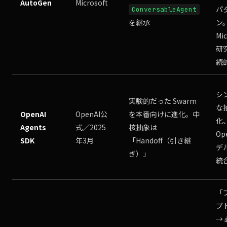
AutoGen
Microsoft
パ
ConversableAgent
を継承
ン
Mic
研
続
シ
実験的だった Swarm
な
OpenAI
OpenAI公
を本番向けに進化。中
化
Agents
式／2025
核抽象は
Op
SDK
年3月
「Handoff（引き継
デ
ぎ）」
統
「
プ
→