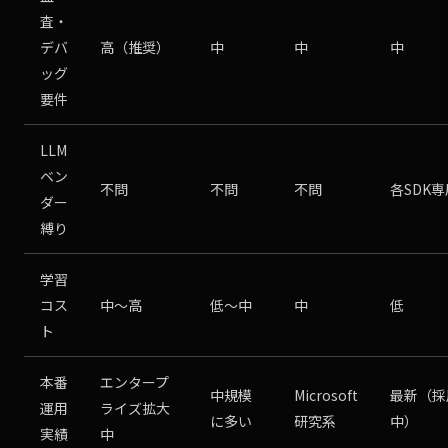
査・
デバ
高（推奨）
中
中
中
ッグ
要件
LLM
ベン
不問
不問
不問
各SDK専
ダー
縛り
学習
コス
中〜高
低〜中
中
低
ト
本番
エンタープ
中規模
Microsoft
最新（採
運用
ライズ拡大
に多い
研究系
中）
実績
中