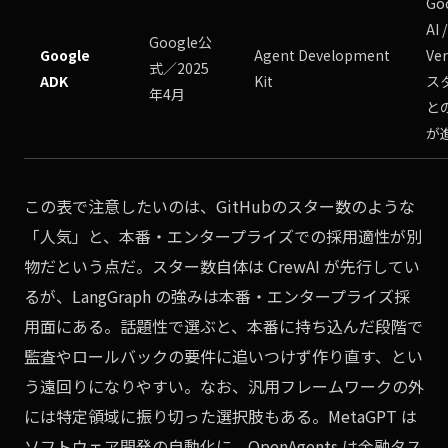
Go
AI /
Google公
Google
Agent Development
Ver
式／2025
ADK
Kit
ス
年4月
と
が
この表で注意したいのは、GitHubのスター数のような
「人気」と、本番・エンタープライズでの採用適性が別
物だという点だ。スター数自体は CrewAI が先行してい
るが、LangGraph の強みは本番・エンタープライズ採
用面にある。話題性で選ぶと、本番に持ち込んだ段階で
監査やロールバックの要件に追いつけず作り直す、とい
う遠回りになりやすい。なお、汎用フレームワークの外
には特定領域に振り切った選択肢もある。MetaGPT は
ソフトウェア開発の自動化に、OpenAgents は金融タス