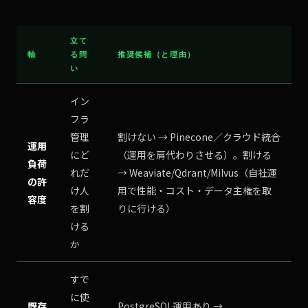
立て
軸
る問
推奨候補（と理由）
い
イン
フラ
管理
割けない → Pinecone／クラウド統合
運用
にど
（運用を肩代わりさせる）。割ける
負荷
れだ
→ Weaviate/Qdrant/Milvus（自社運
の許
け人
用で性能・コスト・データ主権を取
容度
を割
りに行ける）
ける
か
すで
に使
既存
PostgreSQL運用あり →