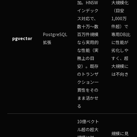
加。HNSW
大規模化
インデック
（目安
ス対応で、
1,000万
数十万〜数
件超）で
PostgreSQL
百万件規模
専用DB比
pgvector
拡張
なら実用的
に性能が
な性能（実
劣化しや
務上の目
すく、超
安）。既存
大規模に
のトランザ
は不向き
クション一
貫性をその
まま活かせ
る
10億ベクト
ル超の超大
規模に見