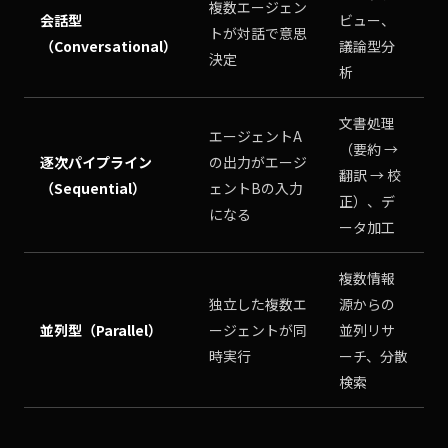
複数エージェン
会話型
ビュー、
トが対話で意思
（Conversational）
議論型分
決定
析
文書処理
エージェントA
（要約 →
逐次パイプライン
の出力がエージ
翻訳 → 校
（Sequential）
ェントBの入力
正）、デ
になる
ータ加工
複数情報
独立した複数エ
源からの
並列型（Parallel）
ージェントが同
並列リサ
時実行
ーチ、分散
検索