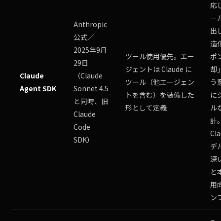
応
ー
Anthropic
出し
公式／
造
2025年9月
ツール使用優先。エー
ポ
29日
ジェントは Claude に
却
Claude
（Claude
ツール（他エージェン
う
Agent SDK
Sonnet 4.5
トを含む）を装備した
に
と同時、旧
形として定義
ル
Claude
計
Code
Cl
SDK）
デ
深
と
用
ン