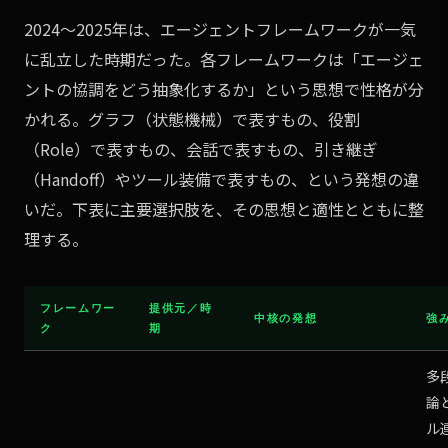
2024〜2025年は、エージェントフレームワークが一気
に乱立した時期だった。各フレームワークは「エージェ
ントの協調をどう抽象化するか」という思想で性格が分
かれる。グラフ（状態機械）で表すもの、役割
（Role）で表すもの、会話で表すもの、引き継ぎ
（Handoff）やツール装備で表すもの、という発想の違
いだ。下表に主要選択肢を、その思想と適性とともに整
理する。
フレームワー
提供元／時
中核の発想
強
ク
期
多
論
ル