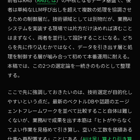
前者はRAG（
RAGとは
）の中核となるデータ基盤で、後
者は単純なLLM呼び出しを超えて複数の処理を協調させ
るための制御層だ。技術領域としては別物だが、業務AI
システムを実装する現場では片方だけ決めれば済むこと
はまずなく、両者を並行して設計することになる。どち
らを先に作り込むかではなく、データを引き出す層と処
理を制御する層が噛み合って初めて本番運用に耐える。
本稿では、この2つの選定論を一続きのものとして整理
する。
ここで先に強調しておきたいのは、技術選定が目的化し
やすいという点だ。最新のベクトルDBや話題のエージ
ェントフレームワークを並べて比較すること自体は難し
くないが、業務AIで成果を出す本筋は「ヒトがやらなく
てよい作業を見極めて引き算し、空いた工数を価値ある
仕事へ再配置する」ことにある（
AIは足し算より引き算