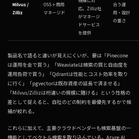
規模に対
Milvus /
OSS＋商用
合う運
応。Zilliz社
Zilliz
マネージド
用・設計
がマネージ
の重さ
ドサービス
を提供
製品名で語ると違いが見えにくいが、要は「Pinecone
は運用を金で買う」「Weaviateは検索の質と自由度を
運用負荷で買う」「Qdrantは性能とコスト効率を取り
に行く」「pgvectorは既存資産の延長で済ませる」
「Milvus/Zillizは桁違いの規模に賭ける」という性格の
差として捉えると、自社のどの制約を最優先するかで候
補が絞れる。
これらに加えて、主要クラウドベンダーも検索基盤の一
機能としてベクトル検索を取り込んでいる。Azure AI