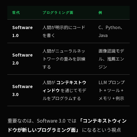
世代
プログラミング面
例
Software
人間が明示的にコード
C、Python、
1.0
を書く
Java
人間がニューラルネッ
画像認識モデ
Software
トワークの重みを訓練
ル、推薦エン
2.0
する
ジン
人間が
コンテキストウ
LLM プロンプ
Software
ィンドウ
を通じてモデ
ト + ツール +
3.0
ルをプログラムする
メモリ + 例示
重要なのは、Software 3.0 では
「コンテキストウィン
ドウが新しいプログラミング面」
になるという視点