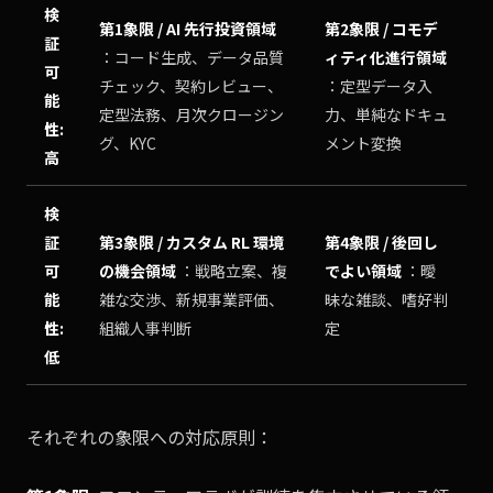
検
第1象限 / AI 先行投資領域
第2象限 / コモデ
証
：コード生成、データ品質
ィティ化進行領域
可
チェック、契約レビュー、
：定型データ入
能
定型法務、月次クロージン
力、単純なドキュ
性:
グ、KYC
メント変換
高
検
証
第3象限 / カスタム RL 環境
第4象限 / 後回し
可
の機会領域
：戦略立案、複
でよい領域
：曖
能
雑な交渉、新規事業評価、
昧な雑談、嗜好判
性:
組織人事判断
定
低
それぞれの象限への対応原則：