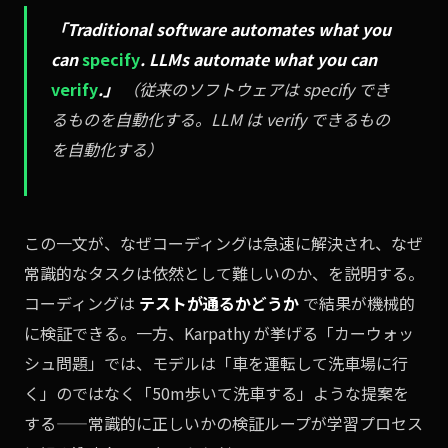
「Traditional software automates what you
can
specify
. LLMs automate what you can
verify
.」
（従来のソフトウェアは specify でき
るものを自動化する。LLM は verify できるもの
を自動化する）
この一文が、なぜコーディングは急速に解決され、なぜ
常識的なタスクは依然として難しいのか、を説明する。
コーディングは
テストが通るかどうか
で結果が機械的
に検証できる。一方、Karpathy が挙げる「カーウォッ
シュ問題」では、モデルは「車を運転して洗車場に行
く」のではなく「50m歩いて洗車する」ような提案を
する——常識的に正しいかの検証ループが学習プロセス