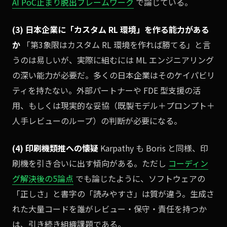
AI PoC止まり脱出フレームワーク
で論じている。
(3) 日本企業に「カスタム RL 環境」を作る能力がある
か
「第3象限はカスタム RL 環境を作れば勝てる」と言
うのは易しいが、実際に組むには ML エンジニアリング
の深い能力が必要だ。多くの日本企業はそのケイパビリ
ティを持たない。外部パートナーや FDE 型支援の活
用、もしくは現実的な妥協（既製モデル＋プロンプト＋
人手レビューのループ）の判断が必要になる。
(4) 印刷機類推への懐疑
Karpathy も Boris と同様、印
刷機を引き合いに出す傾向がある。ただし
コーディン
グ解決後の5論点
でも論じたように、ソフトウェアの
「正しさ」と書字の「読みやすさ」は質が違う。生成さ
れた大量コードを誰がレビュー・保守・責任を持つか
は、引き続き組織課題である。