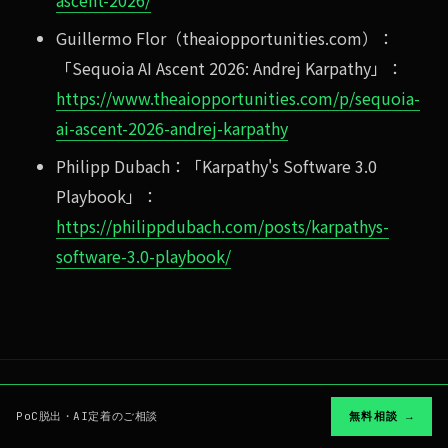
ascent-2026/
Guillermo Flor（theaiopportunities.com）：
「Sequoia AI Ascent 2026: Andrej Karpathy」：
https://www.theaiopportunities.com/p/sequoia-
ai-ascent-2026-andrej-karpathy
Philipp Dubach：「Karpathy's Software 3.0
Playbook」：
https://philippdubach.com/posts/karpathys-
software-3.0-playbook/
PoC脱出・AI定着のご相談
無料相談 →
CONTACT