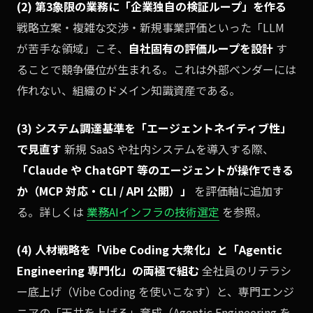
(2) 第3象限の業務に「企業独自の検証ループ」を作る
戦略立案・複雑な交渉・新規事業評価といった「LLM
が苦手な領域」こそ、
自社固有の評価ループを設計
す
ることで競争優位が生まれる。これは外部ベンダーには
作れない、組織のドメイン知識資産である。
(3) システム調達基準を「エージェントネイティブ性」
で見直す
新規 SaaS や社内システムを導入する際、
「Claude や ChatGPT 等のエージェントが操作できる
か（MCP 対応・CLI / API 公開）」
を評価軸に追加す
る。詳しくは
業務AIインフラの技術選定
を参照。
(4) 人材戦略を「Vibe Coding 大衆化」と「Agentic
Engineering 専門化」の両極で組む
全社員のリテラシ
ー底上げ（Vibe Coding を使いこなす）と、専門エンジ
ニアの「天井を上げる」育成（Agentic Engineering を