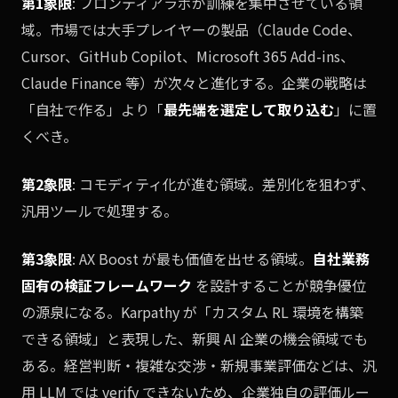
第1象限
: フロンティアラボが訓練を集中させている領
域。市場では大手プレイヤーの製品（Claude Code、
Cursor、GitHub Copilot、Microsoft 365 Add-ins、
Claude Finance 等）が次々と進化する。企業の戦略は
「自社で作る」より「
最先端を選定して取り込む
」に置
くべき。
第2象限
: コモディティ化が進む領域。差別化を狙わず、
汎用ツールで処理する。
第3象限
: AX Boost が最も価値を出せる領域。
自社業務
固有の検証フレームワーク
を設計することが競争優位
の源泉になる。Karpathy が「カスタム RL 環境を構築
できる領域」と表現した、新興 AI 企業の機会領域でも
ある。経営判断・複雑な交渉・新規事業評価などは、汎
用 LLM では verify できないため、企業独自の評価ルー