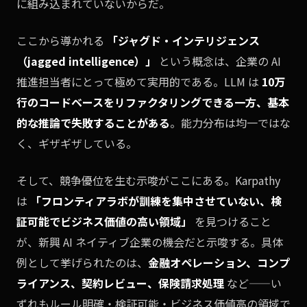
に組み込まれていないからだ。
ここから導かれる
「ジャグド・インテリジェンス
（jagged intelligence）」
という概念は、企業の AI
推進担当者にとって極めて実用的である。LLM は
10万
行のコードベースをリファクタリングできる一方、基本
的な推論で失敗することがある
。能力分布は均一ではな
く、ギザギザしている。
そして、競争優位を生む示唆がここにある。Karpathy
は
「フロンティアラボが訓練を集中させていない、検
証可能でビジネス価値の高い領域」
を見つけること
が、新興 AI ネイティブ企業の機会だと示唆する。具体
例として挙げられたのは、
金融オペレーション、コンプ
ライアンス、契約レビュー、保険請求処理
など——い
ずれもルール明確・検証可能・ビジネス価値高の領域で